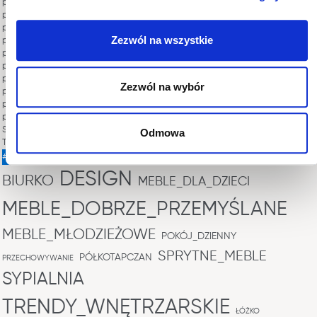
porady DENTRO
porady IDEA
porady LUNA
Zezwól na wszystkie
porady PLANO
porady POK
porady QUANT
porady QUBIC
Zezwól na wybór
porady SIMI
porady STORY
porady WORK CONCEPT
SYPIALNIE
Odmowa
TRENDY
#TAGI
DESIGN
BIURKO
MEBLE_DLA_DZIECI
MEBLE_DOBRZE_PRZEMYŚLANE
MEBLE_MŁODZIEŻOWE
POKÓJ_DZIENNY
SPRYTNE_MEBLE
PÓŁKOTAPCZAN
PRZECHOWYWANIE
SYPIALNIA
TRENDY_WNĘTRZARSKIE
ŁÓŻKO