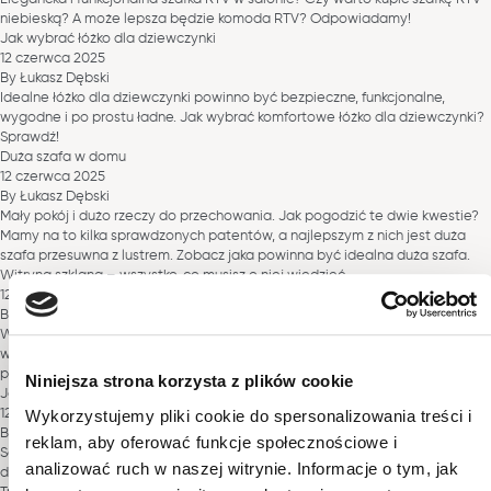
niebieską? A może lepsza będzie komoda RTV? Odpowiadamy!
Jak wybrać łóżko dla dziewczynki
12 czerwca 2025
By
Łukasz Dębski
Idealne łóżko dla dziewczynki powinno być bezpieczne, funkcjonalne,
wygodne i po prostu ładne. Jak wybrać komfortowe łóżko dla dziewczynki?
Sprawdź!
Duża szafa w domu
12 czerwca 2025
By
Łukasz Dębski
Mały pokój i dużo rzeczy do przechowania. Jak pogodzić te dwie kwestie?
Mamy na to kilka sprawdzonych patentów, a najlepszym z nich jest duża
szafa przesuwna z lustrem. Zobacz jaka powinna być idealna duża szafa.
Witryna szklana – wszystko, co musisz o niej wiedzieć
12 czerwca 2025
By
Łukasz Dębski
Witryna szklana – jaki model wybrać, w jakim pomieszczeniu ustawić
witrynę przeszkloną i co w niej umieścić. Odpowiadamy na wszystkie
pytania!
Niniejsza strona korzysta z plików cookie
Jak urządzić niewielki salon z sypialnią w bloku?
Wykorzystujemy pliki cookie do spersonalizowania treści i
12 czerwca 2025
By
Łukasz Dębski
reklam, aby oferować funkcje społecznościowe i
Salon z sypialnią w bloku, to nie lada wyzwanie, ale przecież wszystko jest
analizować ruch w naszej witrynie. Informacje o tym, jak
do zrobienia. Sprawdź jak zaaranżować wygodny salon z łóżkiem!