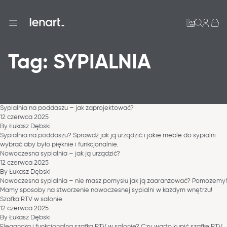
Przejdź do treści
Pomieszczenia
Tag:
SYPIALNIA
Meble
Pokój dzienny / Jadalnia
Sypialnia
Sypialnia na poddaszu – jak zaprojektować?
Junior
12 czerwca 2025
By
Łukasz Dębski
Sypialnia na poddaszu? Sprawdź jak ją urządzić i jakie meble do sypialni
Smart
wybrać aby było pięknie i funkcjonalnie.
Nowoczesna sypialnia – jak ją urządzić?
12 czerwca 2025
Przechowywanie
By
Łukasz Dębski
Nowoczesna sypialnia – nie masz pomysłu jak ją zaaranżować? Pomożemy!
Mamy sposoby na stworzenie nowoczesnej sypialni w każdym wnętrzu!
Szafka RTV w salonie
12 czerwca 2025
By
Łukasz Dębski
Elegancka i funkcjonalna szafka RTV w salonie? Czy warto kupić szafkę RTV