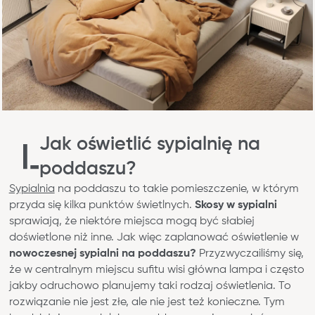
Jak oświetlić sypialnię na
poddaszu?
Blog
Sypialnia
na poddaszu to takie pomieszczenie, w którym
Gdzie kupić
przyda się kilka punktów świetlnych.
Skosy w sypialni
Kontakt
sprawiają, że niektóre miejsca mogą być słabiej
Strefa architekta
doświetlone niż inne. Jak więc zaplanować oświetlenie w
nowoczesnej sypialni na poddaszu?
Przyzwyczailiśmy się,
Nasza odpowiedzialność
że w centralnym miejscu sufitu wisi główna lampa i często
Współpraca
jakby odruchowo planujemy taki rodzaj oświetlenia. To
rozwiązanie nie jest złe, ale nie jest też konieczne. Tym