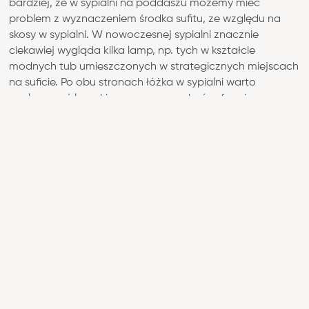
bardziej, że w sypialni na poddaszu możemy mieć
problem z wyznaczeniem środka sufitu, ze względu na
skosy w sypialni. W nowoczesnej sypialni znacznie
ciekawiej wygląda kilka lamp, np. tych w kształcie
modnych tub umieszczonych w strategicznych miejscach
na suficie. Po obu stronach łóżka w sypialni warto
zaplanować lampki nocne – mogą być w formie
kinkietów na ścianach za zagłówkiem, lamp zwisających
z sufitu na długich linach lub klasycznych nocnych lampek
stojących na szafkach nocnych. Nie zapomnij o
oświetleniu przy szafie – dzięki niemu bez nerwów
znajdziesz w szafie ulubioną czarną bluzkę.
Ale przecież światło pełni nie tylko funkcję użytkową, ale
też buduje nastrój. Dlatego poza klasycznymi lampami
postaw na oświetlenie, które pomoże stworzyć
klimatyczną sypialnię!
Pomogą w tym małe latarnie, które
ustawisz na komodzie lub po prostu na podłodze.
Sprawdzą się łańcuchy ledowe, które obecnie dostępne
są w najróżniejszych kształtach, lub świetliste kule w