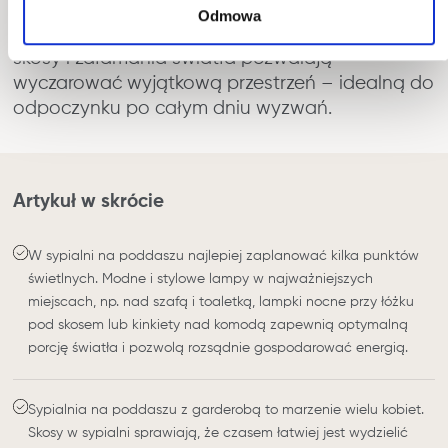
poddaszu jest ciszej niż w tętniących życiem
Odmowa
pomieszczeniach na parterze, a tajemnicze
skosy i załamania światła pozwalają
wyczarować wyjątkową przestrzeń – idealną do
odpoczynku po całym dniu wyzwań.
Artykuł w skrócie
W sypialni na poddaszu najlepiej zaplanować kilka punktów
świetlnych. Modne i stylowe lampy w najważniejszych
miejscach, np. nad szafą i toaletką, lampki nocne przy łóżku
pod skosem lub kinkiety nad komodą zapewnią optymalną
porcję światła i pozwolą rozsądnie gospodarować energią.
Sypialnia na poddaszu z garderobą to marzenie wielu kobiet.
Skosy w sypialni sprawiają, że czasem łatwiej jest wydzielić