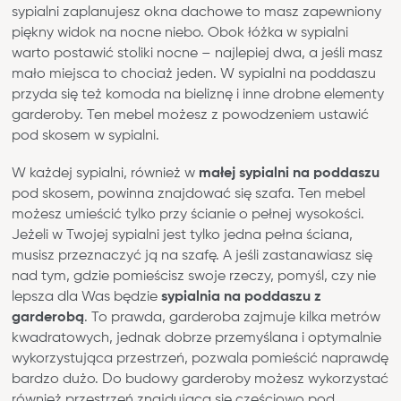
sypialni zaplanujesz okna dachowe to masz zapewniony
piękny widok na nocne niebo. Obok łóżka w sypialni
warto postawić stoliki nocne – najlepiej dwa, a jeśli masz
mało miejsca to chociaż jeden. W sypialni na poddaszu
przyda się też komoda na bieliznę i inne drobne elementy
garderoby. Ten mebel możesz z powodzeniem ustawić
pod skosem w sypialni.
W każdej sypialni, również w
małej sypialni na poddaszu
pod skosem, powinna znajdować się szafa. Ten mebel
możesz umieścić tylko przy ścianie o pełnej wysokości.
Jeżeli w Twojej sypialni jest tylko jedna pełna ściana,
musisz przeznaczyć ją na szafę. A jeśli zastanawiasz się
nad tym, gdzie pomieścisz swoje rzeczy, pomyśl, czy nie
lepsza dla Was będzie
sypialnia na poddaszu z
garderobą
. To prawda, garderoba zajmuje kilka metrów
kwadratowych, jednak dobrze przemyślana i optymalnie
wykorzystująca przestrzeń, pozwala pomieścić naprawdę
bardzo dużo. Do budowy garderoby możesz wykorzystać
również przestrzeń znajdującą się częściowo pod