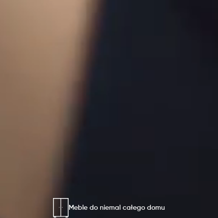
Blog
Gdzie kupić
Kontakt
Strefa architekta
Nasza odpowiedzialność
Meble do niemal całego domu
Współpraca