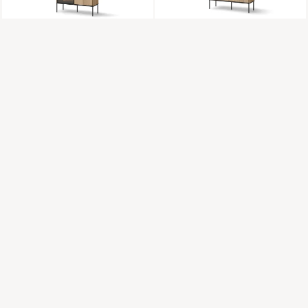
komoda VI-01
komoda VI-02
91 cm x 158 cm x 34 cm
98 cm x 142 cm x 34 cm
WYSYŁKA W 48H
WYSYŁKA W 48H
komoda VI-03
komoda VI-04
127 cm x 85 cm x 41 cm
167 cm x 85 cm x 41 cm
WYSYŁKA W 48H
WYSYŁKA W 48H