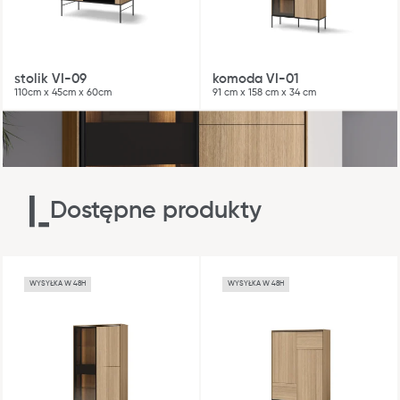
stolik VI-09
komoda VI-01
110cm x 45cm x 60cm
91 cm x 158 cm x 34 cm
Blog
Gdzie kupić
Kontakt
Dostępne produkty
Strefa architekta
Nasza odpowiedzialność
Współpraca
WYSYŁKA W 48H
WYSYŁKA W 48H