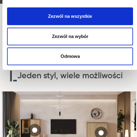
Zezwól na wszystkie
Kolekcja VISSO
Komody do pokoju z kolekcji VISSO, to idealne
połączenie funkcjonalności i wyjątkowego stylu. Ich
Zezwól na wybór
ponadczasowy design sprawia, że pasują do każdego
wnętrza dodając pomieszczeniom unikatowego uroku.
Odmowa
Jeden styl, wiele możliwości