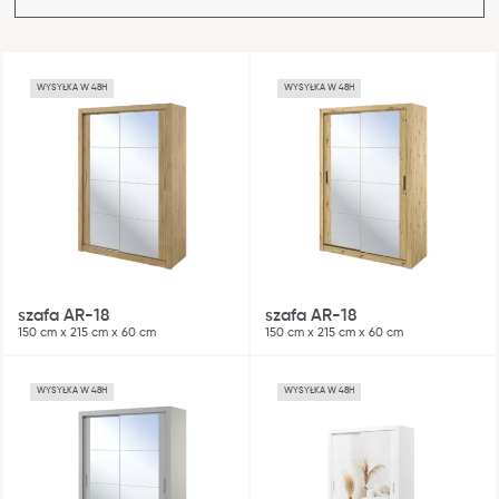
WYSYŁKA W 48H
WYSYŁKA W 48H
Blog
Gdzie kupić
szafa AR-18
szafa AR-18
Kontakt
150 cm x 215 cm x 60 cm
150 cm x 215 cm x 60 cm
Strefa architekta
WYSYŁKA W 48H
WYSYŁKA W 48H
Nasza odpowiedzialność
Współpraca