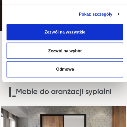
Pokaż szczegóły
Zezwól na wszystkie
Kolekcja ARTI
Zezwól na wybór
Szafa dopasowana do Twoich potrzeb, przestrzeni i stylu
wnętrz. Szeroka gama wybarwień, rozmiarów i wzorów
umożliwi wybór szafy idealnej.
Odmowa
Meble do aranżacji sypialni