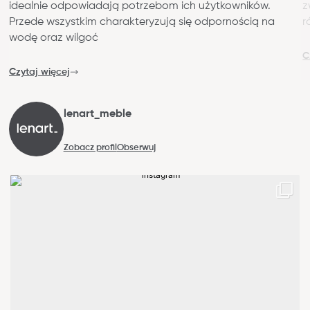
idealnie odpowiadają potrzebom ich użytkowników.
z
Przede wszystkim charakteryzują się odpornością na
r
wodę oraz wilgoć
C
Czytaj więcej
lenart_meble
Zobacz profil
Obserwuj