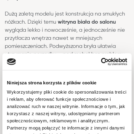
Dużą zaletą modelu jest konstrukcja na smukłych 
nóżkach. Dzięki temu 
witryna biała do salonu
wygląda lekko i nowocześnie, a jednocześnie nie 
przytłacza wnętrza nawet w mniejszych 
pomieszczeniach. Podwyższona bryła ułatwia 
utrzymanie porządku – pod mebel bez problemu 
wjedzie robot sprzątający lub odkurzacz 
bezprzewodowy. To praktyczne rozwiązanie 
zwiększa komfort codziennego użytkowania i 
Niniejsza strona korzysta z plików cookie
pozwala utrzymać salon w idealnej czystości bez 
Wykorzystujemy pliki cookie do spersonalizowania treści
przesuwania mebli.
i reklam, aby oferować funkcje społecznościowe i
analizować ruch w naszej witrynie. Informacje o tym, jak
Solidne materiały i trwałość na lata
korzystasz z naszej witryny, udostępniamy partnerom
społecznościowym, reklamowym i analitycznym.
Witryna została wykonana z wytrzymałej płyty 
Partnerzy mogą połączyć te informacje z innymi danymi