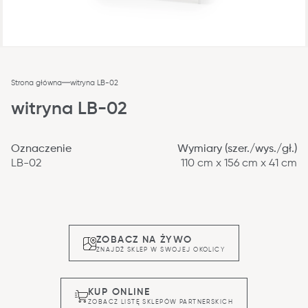
Strona główna
witryna LB-02
witryna LB-02
Oznaczenie
Wymiary (szer./wys./gł.)
LB-02
110 cm x 156 cm x 41 cm
ZOBACZ NA ŻYWO
ZNAJDŹ SKLEP W SWOJEJ OKOLICY
KUP ONLINE
ZOBACZ LISTĘ SKLEPÓW PARTNERSKICH