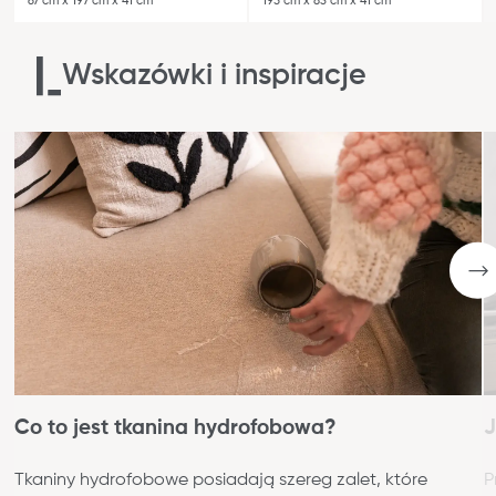
67 cm x 197 cm x 41 cm
195 cm x 83 cm x 41 cm
Wskazówki i inspiracje
Co to jest tkanina hydrofobowa?
J
Tkaniny hydrofobowe posiadają szereg zalet, które
P