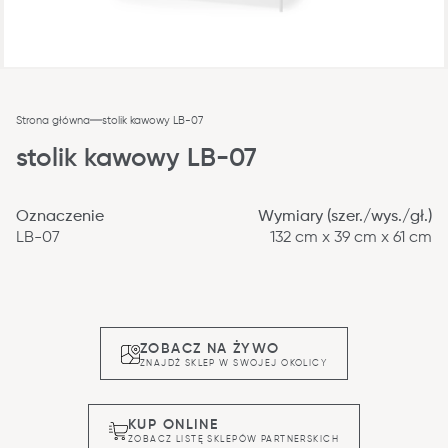
Strona główna
stolik kawowy LB-07
stolik kawowy LB-07
Oznaczenie
Wymiary (szer./wys./gł.)
LB-07
132 cm x 39 cm x 61 cm
ZOBACZ NA ŻYWO
ZNAJDŹ SKLEP W SWOJEJ OKOLICY
KUP ONLINE
ZOBACZ LISTĘ SKLEPÓW PARTNERSKICH