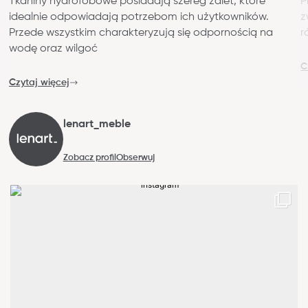
Tkaniny hydrofobowe posiadają szereg zalet, które
P
idealnie odpowiadają potrzebom ich użytkowników.
z
Przede wszystkim charakteryzują się odpornością na
r
wodę oraz wilgoć
C
Czytaj więcej
lenart_meble
Zobacz profil
Obserwuj