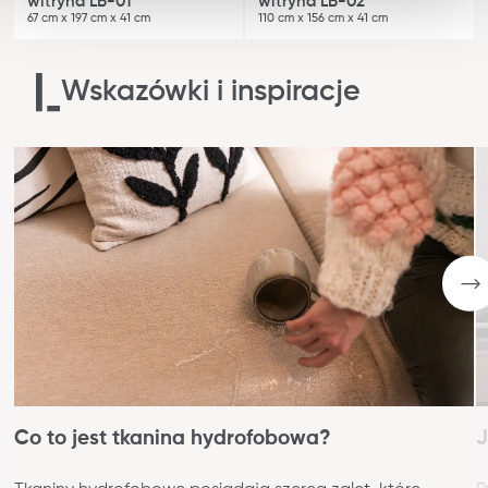
witryna LB-01
witryna LB-02
67 cm x 197 cm x 41 cm
110 cm x 156 cm x 41 cm
Wskazówki i inspiracje
Co to jest tkanina hydrofobowa?
J