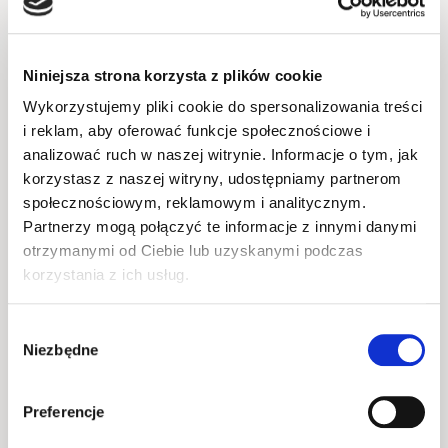
laminowanej oraz solidnego 
frontu MDF
, co 
zapewnia trwałość i odporność na codzienne 
użytkowanie. 
Krawędzie zabezpieczone okleiną 
Niniejsza strona korzysta z plików cookie
ABS
 zwiększają odporność na uszkodzenia, a 
Wykorzystujemy pliki cookie do spersonalizowania treści
stabilne nóżki
 gwarantują pewne ustawienie 
i reklam, aby oferować funkcje społecznościowe i
analizować ruch w naszej witrynie. Informacje o tym, jak
mebla. Szklana półka dodaje elegancji, a 
korzystasz z naszej witryny, udostępniamy partnerom
jednocześnie pozwala zachować lekkość 
społecznościowym, reklamowym i analitycznym.
wizualną, dzięki czemu 
elegancki stolik kawowy
Partnerzy mogą połączyć te informacje z innymi danymi
sprawdzi się zarówno w dużych, jak i mniejszych 
otrzymanymi od Ciebie lub uzyskanymi podczas
salonach. Jeśli zależy Ci na połączeniu designu, 
korzystania z ich usług.
funkcjonalności i trwałości, 
stolik kawowy
 z 
szufladami i półką będzie doskonałym wyborem 
Wybór
do codziennego użytkowania i eleganckiej 
Niezbędne
zgody
aranżacji salonu.
Preferencje
Informacje podstawowe