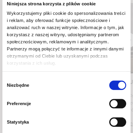
Niniejsza strona korzysta z plików cookie
Wykorzystujemy pliki cookie do spersonalizowania treści
i reklam, aby oferować funkcje społecznościowe i
analizować ruch w naszej witrynie. Informacje o tym, jak
korzystasz z naszej witryny, udostępniamy partnerom
społecznościowym, reklamowym i analitycznym.
Partnerzy mogą połączyć te informacje z innymi danymi
otrzymanymi od Ciebie lub uzyskanymi podczas
korzystania z ich usług.
Wybór
Co to jest tkanina hydrofobowa?
J
Niezbędne
zgody
Tkaniny hydrofobowe posiadają szereg zalet, które
P
idealnie odpowiadają potrzebom ich użytkowników.
z
Preferencje
Przede wszystkim charakteryzują się odpornością na
r
wodę oraz wilgoć
Statystyka
C
Czytaj więcej