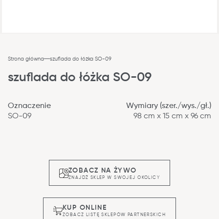
Strona główna
szuflada do łóżka SO-09
szuflada do łóżka SO-09
Oznaczenie
Wymiary (szer./wys./gł.)
SO-09
98 cm x 15 cm x 96 cm
ZOBACZ NA ŻYWO
ZNAJDŹ SKLEP W SWOJEJ OKOLICY
KUP ONLINE
ZOBACZ LISTĘ SKLEPÓW PARTNERSKICH