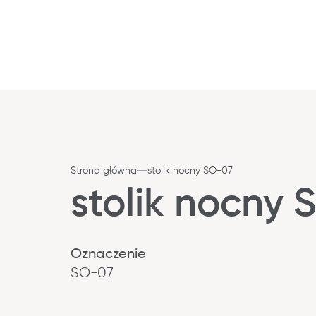
Strona główna
stolik nocny SO-07
stolik nocny
Oznaczenie
SO-07