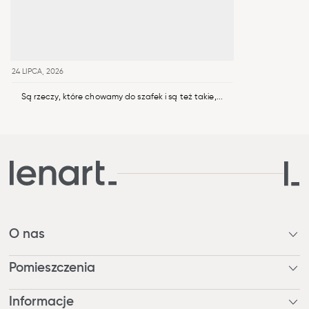
24 LIPCA, 2026
Są rzeczy, które chowamy do szafek i są też takie,...
O nas
Kim jesteśmy?
Pomieszczenia
Nagrody
Nasza odpowiedzialność
Pokój dzienny / Jadalnia
Informacje
Blog