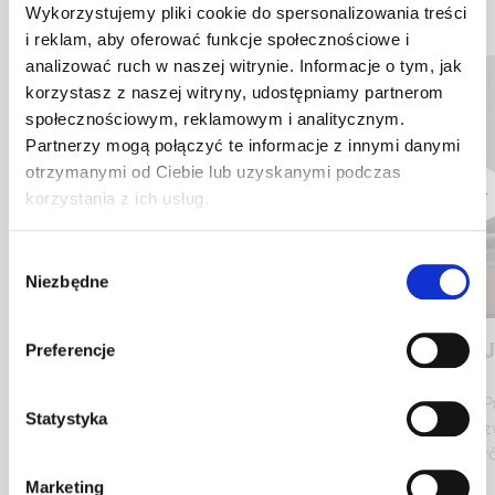
Wskazówki i inspiracje
Wykorzystujemy pliki cookie do spersonalizowania treści
i reklam, aby oferować funkcje społecznościowe i
analizować ruch w naszej witrynie. Informacje o tym, jak
korzystasz z naszej witryny, udostępniamy partnerom
społecznościowym, reklamowym i analitycznym.
Partnerzy mogą połączyć te informacje z innymi danymi
otrzymanymi od Ciebie lub uzyskanymi podczas
korzystania z ich usług.
Wybór
Niezbędne
zgody
Preferencje
Co to jest tkanina hydrofobowa?
J
Tkaniny hydrofobowe posiadają szereg zalet, które
P
Statystyka
idealnie odpowiadają potrzebom ich użytkowników.
z
Przede wszystkim charakteryzują się odpornością na
r
wodę oraz wilgoć
Marketing