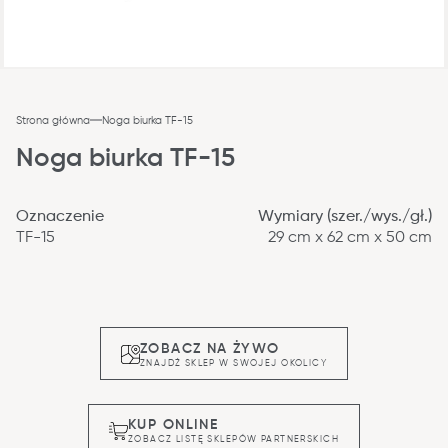
Strona główna
Noga biurka TF-15
Noga biurka TF-15
Oznaczenie
Wymiary (szer./wys./gł.)
TF-15
29 cm x 62 cm x 50 cm
ZOBACZ NA ŻYWO
ZNAJDŹ SKLEP W SWOJEJ OKOLICY
KUP ONLINE
ZOBACZ LISTĘ SKLEPÓW PARTNERSKICH