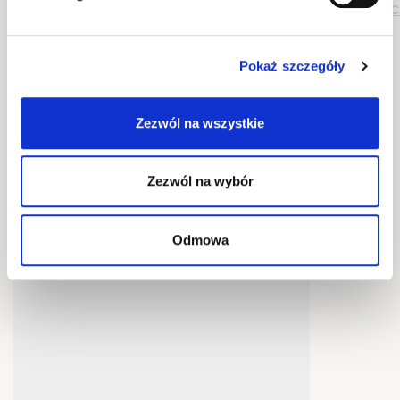
C
Czytaj więcej
Pokaż szczegóły
lenart_meble
Zezwól na wszystkie
Zobacz profil
Obserwuj
Zezwól na wybór
Odmowa