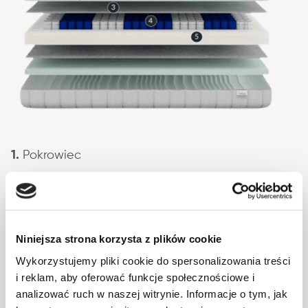
1.
 Pokrowiec
2.
 Sprężysta  pianka wysokoelestyczna
3.
 Usztywniająca przekładka filcowa
Niniejsza strona korzysta z plików cookie
Wykorzystujemy pliki cookie do spersonalizowania treści
4.
 Strefowany wkład sprężynowy
i reklam, aby oferować funkcje społecznościowe i
analizować ruch w naszej witrynie. Informacje o tym, jak
5.
 Stabilna pianka usztywniająca krawędzie