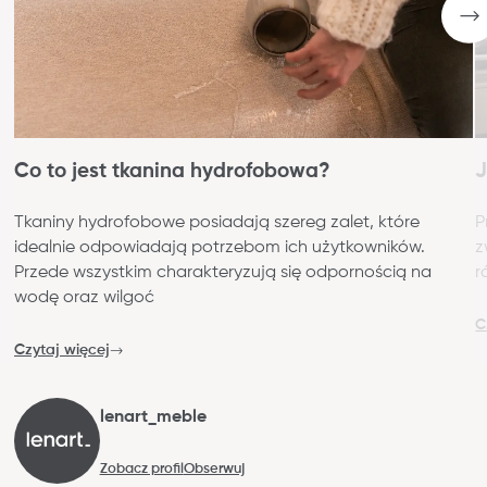
Co to jest tkanina hydrofobowa?
J
Tkaniny hydrofobowe posiadają szereg zalet, które
P
idealnie odpowiadają potrzebom ich użytkowników.
z
Przede wszystkim charakteryzują się odpornością na
r
wodę oraz wilgoć
C
Czytaj więcej
lenart_meble
Zobacz profil
Obserwuj