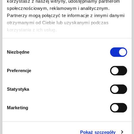
korzystasz z naszej witryny, udostępniamy partnerom
społecznościowym, reklamowym i analitycznym.
Partnerzy mogą połączyć te informacje z innymi danymi
otrzymanymi od Ciebie lub uzyskanymi podczas
korzystania z ich usług.
Dla kogo dedykowana jest linia STANDARD 
materacy SLEEP CORE?
Wybór
Niezbędne
zgody
Dla osób, które lubią twardsze spanie i lepsze 
dopasowanie materaca do sylwetki.
Preferencje
Informacje podstawowe
Statystyka
Wykonanie
Marketing
WYSYŁKA W 48H
Pokaż szczegóły