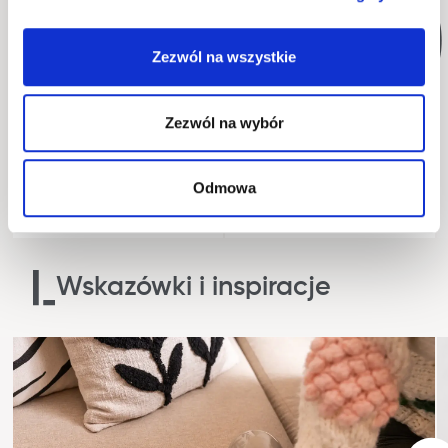
Zezwól na wszystkie
Zezwól na wybór
półkotapczan pionowy
półkotapczan pionowy
Odmowa
BC-01 biały
BC-01 dąb artisan
151 cm x 218 cm x 46 cm
151 cm x 218 cm x 46 cm
Kolory
Kolory
Wskazówki i inspiracje