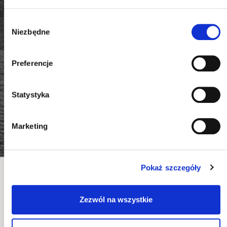
Wybór
Niezbędne
zgody
Preferencje
Statystyka
Marketing
Pokaż szczegóły
POKÓJ MŁODZIEŻOWY
TRENDY
Zezwól na wszystkie
Zmieniają się trendy, pojawiają się nowe wzory,
a meble dla dzieci i młodzieży wciąż w tym