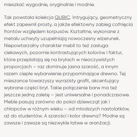
mieszkać wygodnie, oryginalnie i modnie.
Tak powstała kolekcja
QUBIC
. Intrygujący, geometryczny
efekt zapewnił prosty, a jakże efektowny zabieg cofnięcia
frontów względem korpusów. Kształtne, wykonane z
metalu uchwyty uzupełniają nowoczesny wizerunek.
Niepowtarzalny charakter mebli to też zasługa
ciekawych, pozornie kontrastujących kolorów i faktur,
które przeplatają się na bryłach w nieoczywistych
proporcjach – raz dominuje jasna szarość, a innym
razem ciepłe wybarwienie przypominające drewno. Tej
mieszance towarzyszy wyrazisty grafit, akcentujący
wybrane części brył. Takie połączenie barw ma też
jeszcze jedną zaletę – jest uniwersalne i ponadczasowe.
Meble pasują zarówno do pokoi dziewcząt jak i
chłopców w różnym wieku – od młodszych nastolatków,
aż do studentów. A szarości i kolor drewna? Modne są
zawsze i zawsze są niezwykle łatwe w aranżacji.