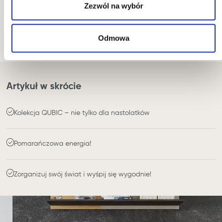
samym stylu? Niekoniecznie. W kolekcji
Zezwól na wybór
młodzieżowej QUBIC pokazaliśmy nowy pomysł
na nowoczesny i bardziej funkcjonalny pokój dla
Odmowa
nastolatków.
Artykuł w skrócie
Kolekcja QUBIC – nie tylko dla nastolatków
Pomarańczowa energia!
Zorganizuj swój świat i wyśpij się wygodnie!