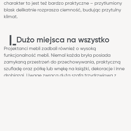
charakter to jest też bardzo praktyczne – przytłumiony
Kontakt
blask delikatnie rozprasza ciemność, budując przytulny
Strefa architekta
klimat.
Nasza odpowiedzialność
Współpraca
Dużo miejsca na wszystko
Projektanci mebli zadbali również o wysoką
funkcjonalność mebli. Niemal każda bryła posiada
zamykaną przestrzeń do przechowywania, praktyczną
szufladę oraz półkę lub wnękę na książki, dekoracje i inne
drobiazgi. Uwagę zwraca duża szafa trzydrzwiowa z
wygodnym układem wnętrza oraz średniej wysokości
szafki i regały.