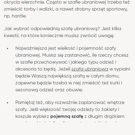
okrycia wierzchnie. Często w szafie ubraniowej trzeba też
zmieścić torby i walizki, a nawet drobny sprzęt sportowy,
np. hantle.
Blog
Gdzie kupić
Jak wybrać odpowiednią szafę ubraniową? Jest kilka
kwestii, na które koniecznie musisz zwrócić uwagę.
Kontakt
Strefa architekta
Najważniejsza jest wielkość i pojemność szafy
ubraniowej. Musisz się zastanowić, ile rzeczy chcesz
Nasza odpowiedzialność
w szafie przechowywać i jakiego typu odzież i
Współpraca
akcesoria to będą. Jeżeli
szafa ubraniowa
w sypialni
będzie Waszą największą szafą w całym domu,
zapewne będzie trzeba w niej zmieścić też kurki i
sezonową odzież oraz obuwie.
Pamiętaj też, aby rozważnie zaplanować wnętrze
szafy. Jeśli większość twojej odzieży to żakiety i
koszule wybierz
pojemną szafę
z długim drążkiem
na wieszaki. Jeżeli wolisz sportowy styl i ubrania
poukładane na półkach
to pomyśl o szafie