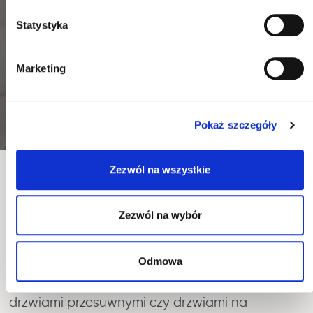
Statystyka
Marketing
Pokaż szczegóły
Zezwól na wszystkie
SYPIALNIE
Zezwól na wybór
Duża i pojemna szafa ubraniowa to jeden z
najważniejszych mebli w domu. Co więcej, mało
kiedy w mieszkaniu znajduje się tylko jedna
Odmowa
szafa ubraniowa. Jaką szafę wybrać do salonu,
a jaką do sypialni? Dużą szafę otwieraną z
drzwiami przesuwnymi czy drzwiami na