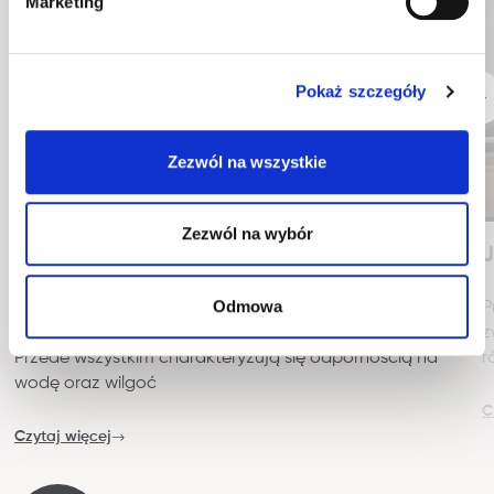
Marketing
Pokaż szczegóły
Zezwól na wszystkie
Zezwól na wybór
Co to jest tkanina hydrofobowa?
J
Odmowa
Tkaniny hydrofobowe posiadają szereg zalet, które
P
idealnie odpowiadają potrzebom ich użytkowników.
z
Przede wszystkim charakteryzują się odpornością na
r
wodę oraz wilgoć
C
Czytaj więcej