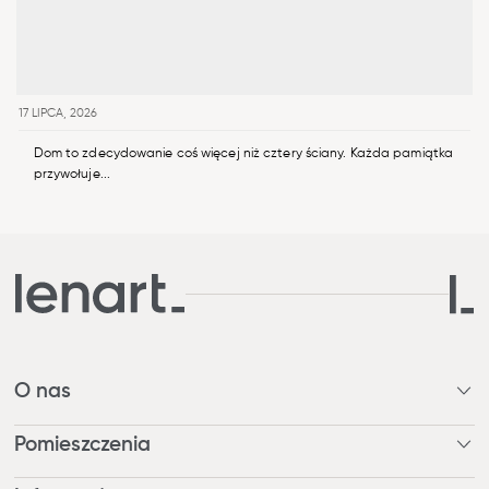
17 LIPCA, 2026
Dom to zdecydowanie coś więcej niż cztery ściany. Każda pamiątka
przywołuje...
O nas
Kim jesteśmy?
Pomieszczenia
Nagrody
Nasza odpowiedzialność
Pokój dzienny / Jadalnia