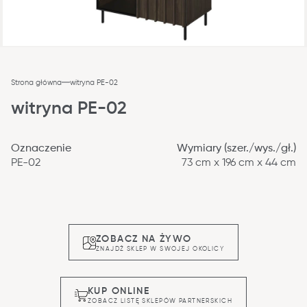
Strona główna
witryna PE-02
witryna PE-02
Oznaczenie
Wymiary (szer./wys./gł.)
PE-02
73 cm x 196 cm x 44 cm
ZOBACZ NA ŻYWO
ZNAJDŹ SKLEP W SWOJEJ OKOLICY
KUP ONLINE
ZOBACZ LISTĘ SKLEPÓW PARTNERSKICH