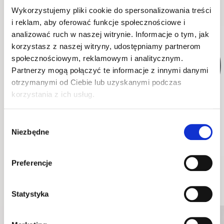
Wykorzystujemy pliki cookie do spersonalizowania treści
i reklam, aby oferować funkcje społecznościowe i
analizować ruch w naszej witrynie. Informacje o tym, jak
WYSYŁKA W 48H
WYSYŁKA W 48H
korzystasz z naszej witryny, udostępniamy partnerom
społecznościowym, reklamowym i analitycznym.
Partnerzy mogą połączyć te informacje z innymi danymi
otrzymanymi od Ciebie lub uzyskanymi podczas
korzystania z ich usług.
Wybór
Niezbędne
zgody
stolik PE-08
komoda PE-07
134 cm x 40 cm x 60 cm
165 cm x 87 cm x 44 cm
Preferencje
Wskazówki i inspiracje
Statystyka