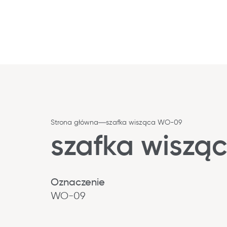
Strona główna
szafka wisząca WO-09
szafka wisz
Oznaczenie
WO-09