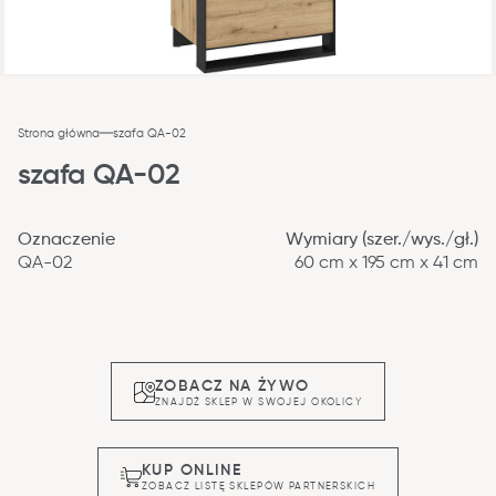
Strona główna
szafa QA-02
szafa QA-02
Oznaczenie
Wymiary (szer./wys./gł.)
QA-02
60 cm x 195 cm x 41 cm
ZOBACZ NA ŻYWO
ZNAJDŹ SKLEP W SWOJEJ OKOLICY
KUP ONLINE
ZOBACZ LISTĘ SKLEPÓW PARTNERSKICH