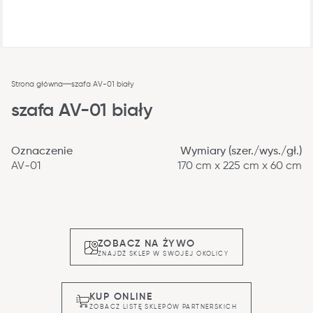
Strona główna
szafa AV-01 biały
szafa AV-01 biały
Oznaczenie
Wymiary (szer./wys./gł.)
AV-01
170 cm x 225 cm x 60 cm
ZOBACZ NA ŻYWO
ZNAJDŹ SKLEP W SWOJEJ OKOLICY
KUP ONLINE
ZOBACZ LISTĘ SKLEPÓW PARTNERSKICH