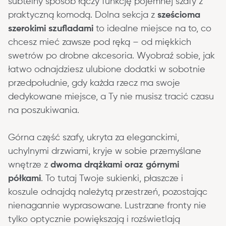
subtelny sposób łączy funkcję pojemnej szafy z 
praktyczną komodą. Dolna sekcja z 
sześcioma 
szerokimi szufladami
 to idealne miejsce na to, co 
chcesz mieć zawsze pod ręką – od miękkich 
swetrów po drobne akcesoria. Wyobraź sobie, jak 
łatwo odnajdziesz ulubione dodatki w sobotnie 
przedpołudnie, gdy każda rzecz ma swoje 
dedykowane miejsce, a Ty nie musisz tracić czasu 
na poszukiwania.
Górna część szafy, ukryta za eleganckimi, 
uchylnymi drzwiami, kryje w sobie przemyślane 
wnętrze z 
dwoma drążkami oraz górnymi 
półkami
. To tutaj Twoje sukienki, płaszcze i 
koszule odnajdą należytą przestrzeń, pozostając 
nienagannie wyprasowane. Lustrzane fronty nie 
tylko optycznie powiększają i rozświetlają 