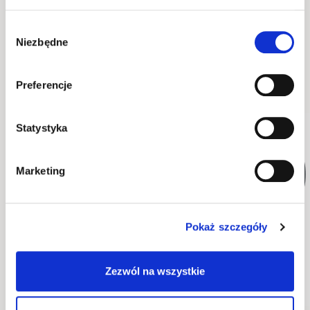
Wybór
Wykonanie
Niezbędne
zgody
Opakowanie
Preferencje
Statystyka
WYSYŁKA W 48H
Marketing
Pokaż szczegóły
szafa AV-01 piasek
Zezwól na wszystkie
pustyni
półki AV-02 biały (3 szt.)
170 cm x 225 cm x 60 cm
83 cm x 2 cm x 55 cm