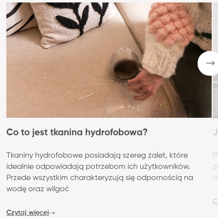
Co to jest tkanina hydrofobowa?
J
Tkaniny hydrofobowe posiadają szereg zalet, które
P
idealnie odpowiadają potrzebom ich użytkowników.
z
Przede wszystkim charakteryzują się odpornością na
r
wodę oraz wilgoć
C
Czytaj więcej