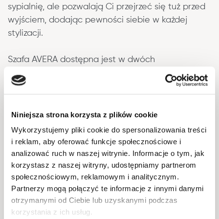
sypialnię, ale pozwalają Ci przejrzeć się tuż przed 
wyjściem, dodając pewności siebie w każdej 
stylizacji.
Szafa AVERA dostępna jest w dwóch 
szlachetnych odsłonach: klasycznej, nieskazitelnej 
bieli
 oraz w ciepłym, naturalnym 
odcieniu piasku 
pustyni
. Każdy detal, od smukłych uchwytów po 
aksamitne wykończenie, został zaprojektowany z 
Niniejsza strona korzysta z plików cookie
myślą o estetyce, która nie przemija.
Wykorzystujemy pliki cookie do spersonalizowania treści
i reklam, aby oferować funkcje społecznościowe i
Szafę można doposażyć o 3 dodatkowe półki.
analizować ruch w naszej witrynie. Informacje o tym, jak
korzystasz z naszej witryny, udostępniamy partnerom
społecznościowym, reklamowym i analitycznym.
Informacje podstawowe
Partnerzy mogą połączyć te informacje z innymi danymi
otrzymanymi od Ciebie lub uzyskanymi podczas
korzystania z ich usług.
Okucia