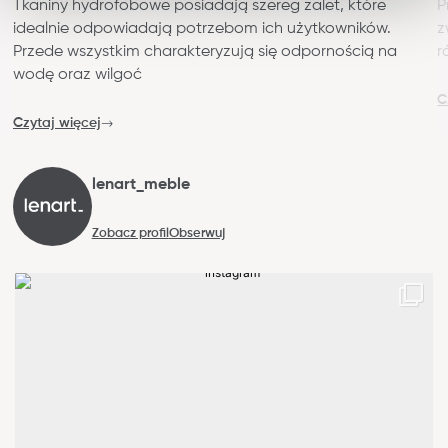
Tkaniny hydrofobowe posiadają szereg zalet, które
P
idealnie odpowiadają potrzebom ich użytkowników.
z
Przede wszystkim charakteryzują się odpornością na
r
wodę oraz wilgoć
C
Czytaj więcej
lenart_meble
Zobacz profil
Obserwuj