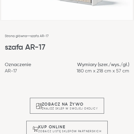
Strona główna
szafa AR-17
szafa AR-17
Oznaczenie
Wymiary (szer./wys./gł.)
AR-17
180 cm x 218 cm x 57 cm
ZOBACZ NA ŻYWO
ZNAJDŹ SKLEP W SWOJEJ OKOLICY
KUP ONLINE
ZOBACZ LISTĘ SKLEPÓW PARTNERSKICH