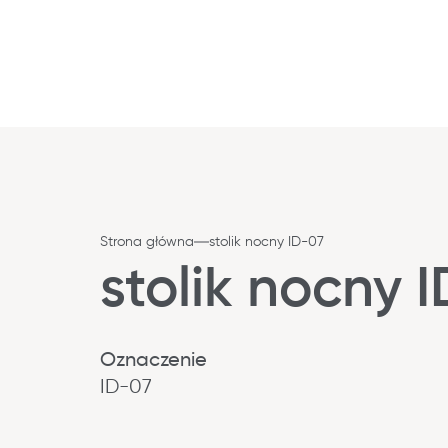
Strona główna
stolik nocny ID-07
stolik nocny 
Oznaczenie
ID-07