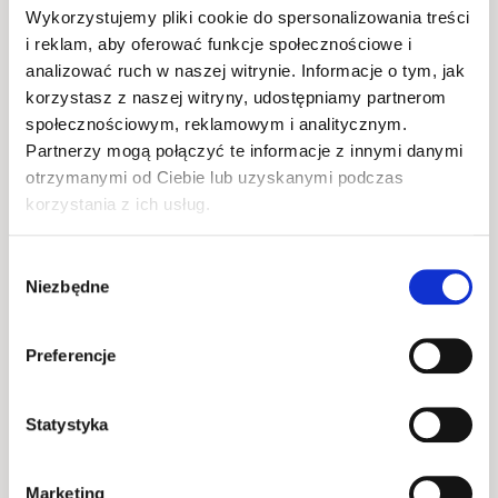
Wykorzystujemy pliki cookie do spersonalizowania treści
i reklam, aby oferować funkcje społecznościowe i
Uniwersalny design pasujący do różnych aranżacji
analizować ruch w naszej witrynie. Informacje o tym, jak
korzystasz z naszej witryny, udostępniamy partnerom
Dzięki swojej prostocie i elegancji, 
rozkładany 
społecznościowym, reklamowym i analitycznym.
stół do jadalni
 w ciemnym dębie doskonale 
Partnerzy mogą połączyć te informacje z innymi danymi
sprawdzi się w różnych stylach wnętrz. Możesz go 
otrzymanymi od Ciebie lub uzyskanymi podczas
korzystania z ich usług.
zestawić z klasycznymi krzesłami, nowoczesnymi 
dodatkami, a nawet rustykalnymi elementami, 
Wybór
tworząc harmonijną całość. To uniwersalny 
Niezbędne
zgody
mebel, który dopasuje się do Twojej wizji 
aranżacyjnej, dodając jadalni eleganckiego, a 
Preferencje
jednocześnie przytulnego charakteru.
Funkcjonalność na co dzień i podczas 
Statystyka
wyjątkowych okazji
Marketing