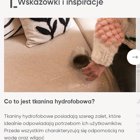
Wskazówki i inspiracje
Co to jest tkanina hydrofobowa?
J
Tkaniny hydrofobowe posiadają szereg zalet, które
P
idealnie odpowiadają potrzebom ich użytkowników.
z
Przede wszystkim charakteryzują się odpornością na
r
wodę oraz wilgoć