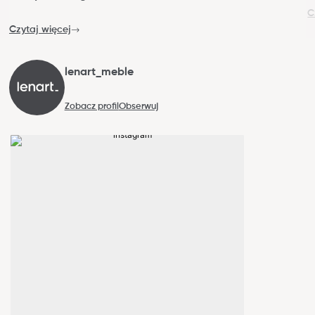
C
Czytaj więcej
lenart_meble
Zobacz profil
Obserwuj