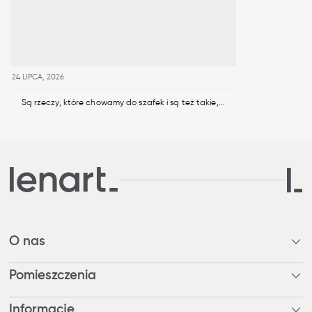
24 LIPCA, 2026
Są rzeczy, które chowamy do szafek i są też takie,...
O nas
Kim jesteśmy?
Pomieszczenia
Nagrody
Nasza odpowiedzialność
Pokój dzienny / Jadalnia
Informacje
Blog