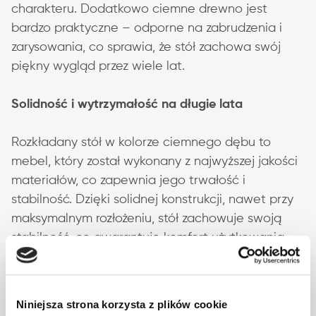
charakteru. Dodatkowo ciemne drewno jest 
bardzo praktyczne – odporne na zabrudzenia i 
zarysowania, co sprawia, że stół zachowa swój 
piękny wygląd przez wiele lat.
Solidność i wytrzymałość na długie lata
Rozkładany stół w kolorze ciemnego dębu to 
mebel, który został wykonany z najwyższej jakości 
materiałów, co zapewnia jego trwałość i 
stabilność. Dzięki solidnej konstrukcji, nawet przy 
maksymalnym rozłożeniu, stół zachowuje swoją 
stabilność, co gwarantuje komfort użytkowania. 
Blat jest odporny na codzienne uszkodzenia, a 
ciemne drewno doskonale znosi intensywne 
użytkowanie, co czyni go idealnym rozwiązaniem 
Niniejsza strona korzysta z plików cookie
na lata.