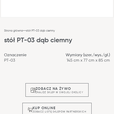
Strona główna
stół PT-03 dąb ciemny
stół PT-03 dąb ciemny
Oznaczenie
Wymiary (szer./wys./gł.)
PT-03
145 cm x 77 cm x 85 cm
ZOBACZ NA ŻYWO
ZNAJDŹ SKLEP W SWOJEJ OKOLICY
KUP ONLINE
ZOBACZ LISTĘ SKLEPÓW PARTNERSKICH