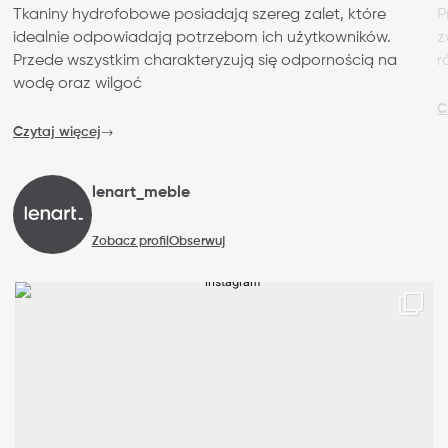
Tkaniny hydrofobowe posiadają szereg zalet, które
P
idealnie odpowiadają potrzebom ich użytkowników.
z
Przede wszystkim charakteryzują się odpornością na
r
wodę oraz wilgoć
C
Czytaj więcej
lenart_meble
Zobacz profil
Obserwuj