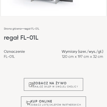
Strona główna
regał FL-01L
regał FL-01L
Oznaczenie
Wymiary (szer./wys./gł.)
FL-01L
120 cm x 197 cm x 32 cm
ZOBACZ NA ŻYWO
ZNAJDŹ SKLEP W SWOJEJ OKOLICY
KUP ONLINE
ZOBACZ LISTĘ SKLEPÓW PARTNERSKICH