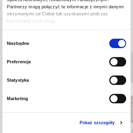
półkotapczan pionowy
półkotapczan pionowy
Partnerzy mogą połączyć te informacje z innymi danymi
BC-01 biały
BC-01 dąb artisan
151 cm x 218 cm x 46 cm
151 cm x 218 cm x 46 cm
otrzymanymi od Ciebie lub uzyskanymi podczas
Kolory
Kolory
korzystania z ich usług.
Wskazówki i inspiracje
Wybór
Niezbędne
zgody
Preferencje
Statystyka
Marketing
Pokaż szczegóły
Co to jest tkanina hydrofobowa?
J