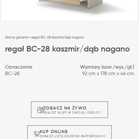
Strona główna
regał BC-28 kaszmir/dąb nagano
regał BC-28 kaszmir/dąb nagano
Oznaczenie
Wymiary (szer./wys./gł.)
BC-28
92 cm x 178 cm x 46 cm
ZOBACZ NA ŻYWO
ZNAJDŹ SKLEP W SWOJEJ OKOLICY
KUP ONLINE
ZOBACZ LISTĘ SKLEPÓW PARTNERSKICH