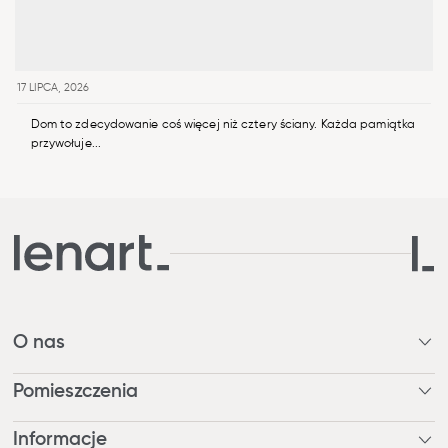
17 LIPCA, 2026
Dom to zdecydowanie coś więcej niż cztery ściany. Każda pamiątka
przywołuje...
O nas
Kim jesteśmy?
Pomieszczenia
Nagrody
Nasza odpowiedzialność
Pokój dzienny / Jadalnia
Informacje
Blog