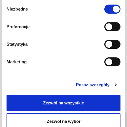
Wybór
Niezbędne
zgody
WYSYŁKA W 48H
WYSYŁKA W 48H
Preferencje
Statystyka
Marketing
witryna EP-01
komoda EP-03
99 cm x 140 cm x 41 cm
134 cm x 83 cm x 41 cm
Pokaż szczegóły
Wskazówki i inspiracje
Zezwól na wszystkie
Zezwól na wybór