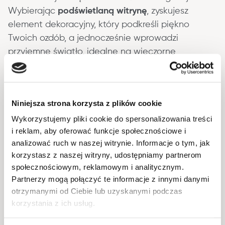
Wybierając 
podświetlaną witrynę
, zyskujesz 
element dekoracyjny, który podkreśli piękno 
Twoich ozdób, a jednocześnie wprowadzi 
przyjemne światło, idealne na wieczorne 
spotkania czy relaks. Postaw na podświetlaną 
witrynę i ciesz się salonem pełnym elegancji, 
funkcjonalności i stylowego oświetlenia!
Niniejsza strona korzysta z plików cookie
Wykorzystujemy pliki cookie do spersonalizowania treści
Informacje podstawowe
i reklam, aby oferować funkcje społecznościowe i
analizować ruch w naszej witrynie. Informacje o tym, jak
korzystasz z naszej witryny, udostępniamy partnerom
Okucia
społecznościowym, reklamowym i analitycznym.
Partnerzy mogą połączyć te informacje z innymi danymi
Wykonanie
otrzymanymi od Ciebie lub uzyskanymi podczas
korzystania z ich usług.
Opakowanie