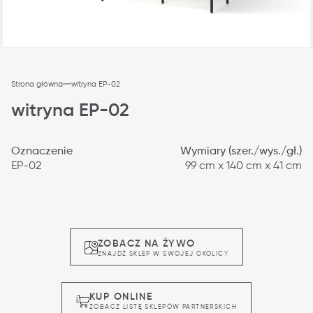
Strona główna
witryna EP-02
witryna EP-02
Oznaczenie
Wymiary (szer./wys./gł.)
EP-02
99 cm x 140 cm x 41 cm
ZOBACZ NA ŻYWO
ZNAJDŹ SKLEP W SWOJEJ OKOLICY
KUP ONLINE
ZOBACZ LISTĘ SKLEPÓW PARTNERSKICH