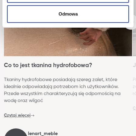
Odmowa
Co to jest tkanina hydrofobowa?
J
Tkaniny hydrofobowe posiadają szereg zalet, które
P
idealnie odpowiadają potrzebom ich użytkowników.
z
Przede wszystkim charakteryzują się odpornością na
r
wodę oraz wilgoć
C
Czytaj więcej
lenart_meble