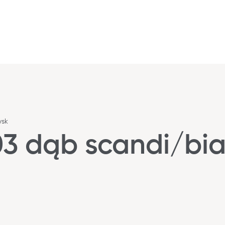
ysk
 dąb scandi/biał