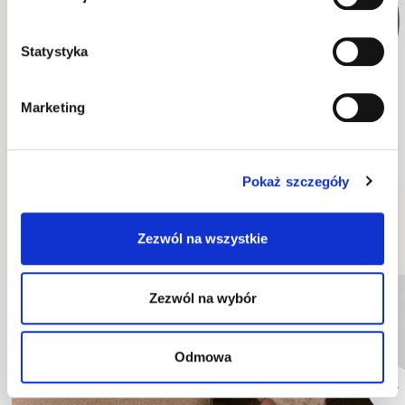
Statystyka
Marketing
SET-WOS10PVB
SET-WOS10PE
253 cm x 216 cm x 85 cm
253 cm x 216 cm x 85 cm
Pokaż szczegóły
Wskazówki i inspiracje
Zezwól na wszystkie
Zezwól na wybór
Odmowa