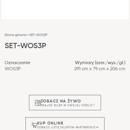
Strona główna
SET-WOS3P
SET-WOS3P
Oznaczenie
Wymiary (szer./wys./gł.)
WOS3P
291 cm x 79 cm x 206 cm
ZOBACZ NA ŻYWO
ZNAJDŹ SKLEP W SWOJEJ OKOLICY
KUP ONLINE
ZOBACZ LISTĘ SKLEPÓW PARTNERSKICH