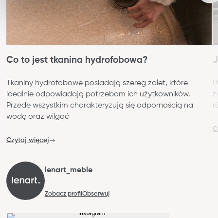
Co to jest tkanina hydrofobowa?
J
Tkaniny hydrofobowe posiadają szereg zalet, które
P
idealnie odpowiadają potrzebom ich użytkowników.
z
Przede wszystkim charakteryzują się odpornością na
r
wodę oraz wilgoć
C
Czytaj więcej
lenart_meble
Zobacz profil
Obserwuj