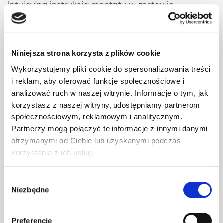
Intuicyjna instrukcja montażu w zestawie.
Możliwość zamówienia z 
fachowym montażem
.
Niniejsza strona korzysta z plików cookie
Wykorzystujemy pliki cookie do spersonalizowania treści
Informacje podstawowe
i reklam, aby oferować funkcje społecznościowe i
analizować ruch w naszej witrynie. Informacje o tym, jak
korzystasz z naszej witryny, udostępniamy partnerom
Okucia
społecznościowym, reklamowym i analitycznym.
Partnerzy mogą połączyć te informacje z innymi danymi
Wykonanie
otrzymanymi od Ciebie lub uzyskanymi podczas
korzystania z ich usług.
Opakowanie
Wybór
Niezbędne
zgody
Preferencje