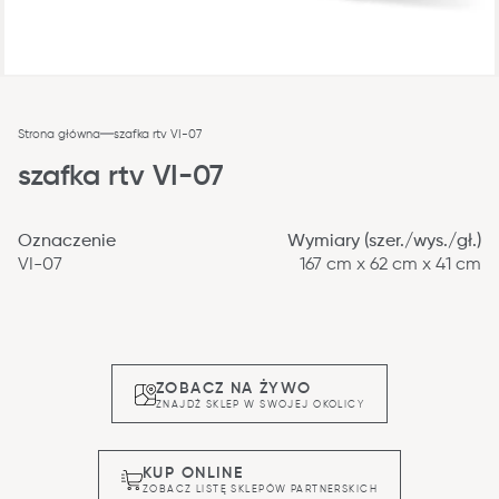
Strona główna
szafka rtv VI-07
szafka rtv VI-07
Oznaczenie
Wymiary (szer./wys./gł.)
VI-07
167 cm x 62 cm x 41 cm
ZOBACZ NA ŻYWO
ZNAJDŹ SKLEP W SWOJEJ OKOLICY
KUP ONLINE
ZOBACZ LISTĘ SKLEPÓW PARTNERSKICH