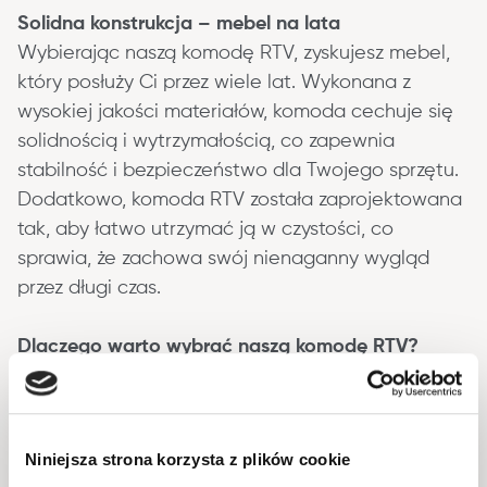
Solidna konstrukcja – mebel na lata
Wybierając naszą komodę RTV, zyskujesz mebel, 
który posłuży Ci przez wiele lat. Wykonana z 
wysokiej jakości materiałów, komoda cechuje się 
solidnością i wytrzymałością, co zapewnia 
stabilność i bezpieczeństwo dla Twojego sprzętu. 
Dodatkowo, komoda RTV została zaprojektowana 
tak, aby łatwo utrzymać ją w czystości, co 
sprawia, że zachowa swój nienaganny wygląd 
przez długi czas.
Dlaczego warto wybrać naszą komodę RTV?
• Elegancki design – komoda, która wzbogaci 
każdy salon.
Niniejsza strona korzysta z plików cookie
• Funkcjonalność – dużo miejsca na sprzęt RTV i 