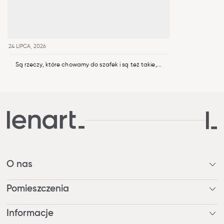
24 LIPCA, 2026
Są rzeczy, które chowamy do szafek i są też takie,...
O nas
Kim jesteśmy?
Pomieszczenia
Nagrody
Nasza odpowiedzialność
Pokój dzienny / Jadalnia
Informacje
Blog
Pracuj z nami
Sypialnia