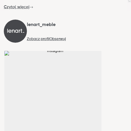
C
Czytaj więcej
lenart_meble
Zobacz profil
Obserwuj