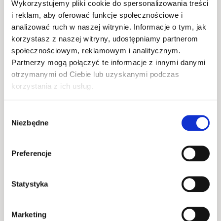
akcesoria.
Wykorzystujemy pliki cookie do spersonalizowania treści
i reklam, aby oferować funkcje społecznościowe i
• Solidna konstrukcja – trwałość i wytrzymałość 
analizować ruch w naszej witrynie. Informacje o tym, jak
na lata.
korzystasz z naszej witryny, udostępniamy partnerom
• Szeroki wybór – dopasuj komodę do swojego 
społecznościowym, reklamowym i analitycznym.
stylu i wnętrza.
Partnerzy mogą połączyć te informacje z innymi danymi
otrzymanymi od Ciebie lub uzyskanymi podczas
Twój salon zasługuje na mebel, który będzie nie 
korzystania z ich usług.
tylko funkcjonalny, ale także stylowy. Nasza 
komoda RTV to doskonałe połączenie elegancji i 
Wybór
praktyczności, które z pewnością spełni Twoje 
Niezbędne
zgody
oczekiwania.
Preferencje
Informacje podstawowe
Statystyka
Okucia
Marketing