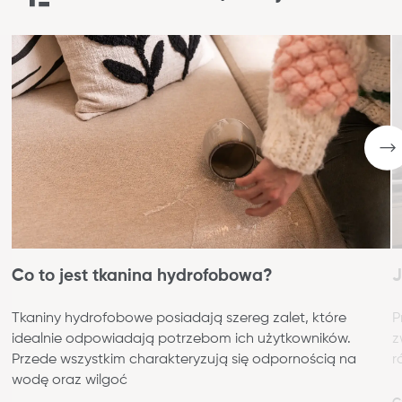
Co to jest tkanina hydrofobowa?
J
Tkaniny hydrofobowe posiadają szereg zalet, które
P
idealnie odpowiadają potrzebom ich użytkowników.
z
Przede wszystkim charakteryzują się odpornością na
r
wodę oraz wilgoć