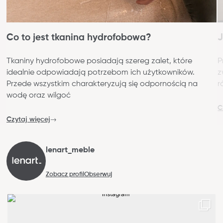
Co to jest tkanina hydrofobowa?
J
Tkaniny hydrofobowe posiadają szereg zalet, które
P
idealnie odpowiadają potrzebom ich użytkowników.
z
Przede wszystkim charakteryzują się odpornością na
r
wodę oraz wilgoć
C
Czytaj więcej
lenart_meble
Zobacz profil
Obserwuj