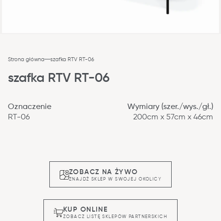
Strona główna
szafka RTV RT-06
szafka RTV RT-06
Oznaczenie
Wymiary (szer./wys./gł.)
RT-06
200cm x 57cm x 46cm
ZOBACZ NA ŻYWO
ZNAJDŹ SKLEP W SWOJEJ OKOLICY
KUP ONLINE
ZOBACZ LISTĘ SKLEPÓW PARTNERSKICH