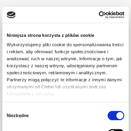
Dlaczego Warto Kupić Dużą Komodę pod 
Telewizor w Naszym Sklepie?
Niniejsza strona korzysta z plików cookie
Szeroki Wybór i Konkurencyjne Ceny
Wykorzystujemy pliki cookie do spersonalizowania treści
W naszym sklepie oferujemy szeroki wybór 
i reklam, aby oferować funkcje społecznościowe i
dużych komód pod telewizor, które spełnią 
analizować ruch w naszej witrynie. Informacje o tym, jak
oczekiwania nawet najbardziej wymagających 
korzystasz z naszej witryny, udostępniamy partnerom
klientów. Dbamy o to, aby nasze ceny były 
społecznościowym, reklamowym i analitycznym.
atrakcyjne, co sprawia, że zakup stylowej i 
Partnerzy mogą połączyć te informacje z innymi danymi
funkcjonalnej komody jest dostępny na każdą 
otrzymanymi od Ciebie lub uzyskanymi podczas
kieszeń. Regularnie wprowadzamy nowe modele, 
korzystania z ich usług.
aby sprostać oczekiwaniom wszystkich klientów.
Wybór
Niezbędne
zgody
Wygodne Zakupy Online
Zakup komody pod telewizor w naszym sklepie 