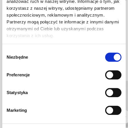
analizować ruch w naszej witrynie. Informacje o tym, jak
korzystasz z naszej witryny, udostępniamy partnerom
społecznościowym, reklamowym i analitycznym.
Partnerzy mogą połączyć te informacje z innymi danymi
otrzymanymi od Ciebie lub uzyskanymi podczas
półkotapczan pionowy
półkotapczan pionowy
korzystania z ich usług.
BC-01 biały
BC-01 dąb artisan
151 cm x 218 cm x 46 cm
151 cm x 218 cm x 46 cm
Kolory
Kolory
Wybór
Niezbędne
zgody
Wskazówki i inspiracje
Preferencje
Statystyka
Marketing