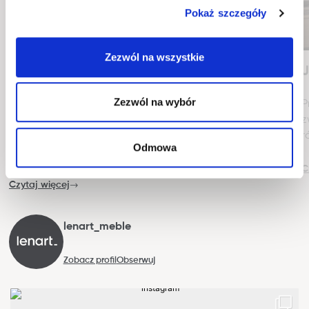
Pokaż szczegóły
Zezwól na wszystkie
Co to jest tkanina hydrofobowa?
J
Zezwól na wybór
Tkaniny hydrofobowe posiadają szereg zalet, które
P
idealnie odpowiadają potrzebom ich użytkowników.
z
Przede wszystkim charakteryzują się odpornością na
r
Odmowa
wodę oraz wilgoć
C
Czytaj więcej
lenart_meble
Zobacz profil
Obserwuj