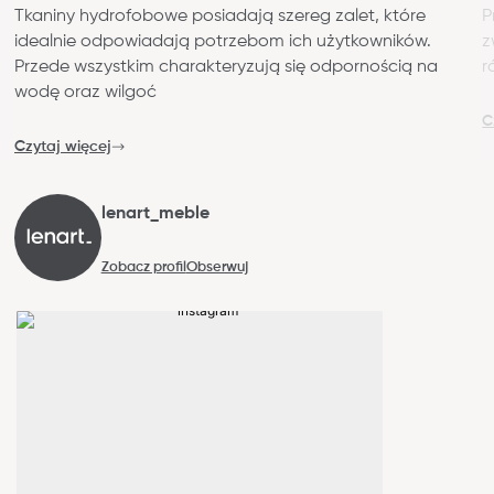
Tkaniny hydrofobowe posiadają szereg zalet, które
P
idealnie odpowiadają potrzebom ich użytkowników.
z
Przede wszystkim charakteryzują się odpornością na
r
wodę oraz wilgoć
C
Czytaj więcej
lenart_meble
Zobacz profil
Obserwuj