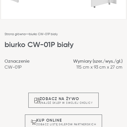
Strona główna
biurko CW-01P biały
biurko CW-01P biały
Oznaczenie
Wymiary (szer./wys./gł.)
CW-01P
115 cm x 93 cm x 27 cm
ZOBACZ NA ŻYWO
ZNAJDŹ SKLEP W SWOJEJ OKOLICY
KUP ONLINE
ZOBACZ LISTĘ SKLEPÓW PARTNERSKICH