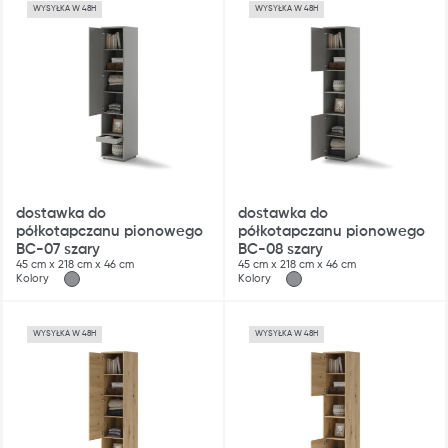
WYSYŁKA W 48H
WYSYŁKA W 48H
dostawka do
dostawka do
półkotapczanu pionowego
półkotapczanu pionowego
BC-07 szary
BC-08 szary
45 cm x 218 cm x 46 cm
45 cm x 218 cm x 46 cm
Blog
Kolory
Kolory
Gdzie kupić
Kontakt
WYSYŁKA W 48H
WYSYŁKA W 48H
Strefa architekta
Nasza odpowiedzialność
Współpraca