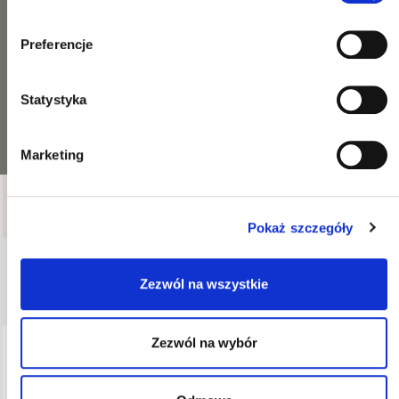
Preferencje
Statystyka
Marketing
12
produktów
Wszystkie filtry
Pokaż szczegóły
Dostępne produkty
Zezwól na wszystkie
Zezwól na wybór
WYSYŁKA W 48H
WYSYŁKA W 48H