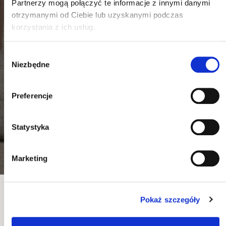
Partnerzy mogą połączyć te informacje z innymi danymi
otrzymanymi od Ciebie lub uzyskanymi podczas
korzystania z ich usług.
Wybór
Niezbędne
zgody
Preferencje
Statystyka
Marketing
Zapraszamy Cię do odkrycia światów możliwości z naszą
Pokaż szczegóły
różnorodną ofertą stołów, idealnych do Twojego salonu.
Niezależnie od tego, czy preferujesz nowoczesne linie czy