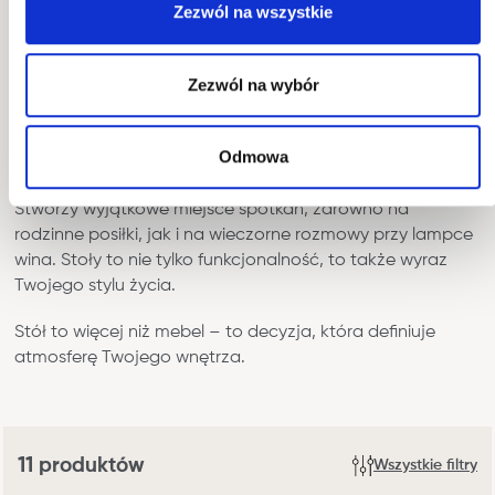
klasyczne detale, nasze stoły są stworzone z myślą o
Zezwól na wszystkie
dostosowaniu do różnorodnych gustów i potrzeb.
Stół to nie tylko mebel do spożywania posiłków. To
Zezwól na wybór
centralny punkt, wokół którego kręci się życie w salonie.
Nasza kolekcja stołów do salonu oferuje bogactwo
Odmowa
wzorów, kształtów i materiałów, pozwalając Ci znaleźć
idealny stół, który podkreśli charakter Twojej przestrzeni.
Stworzy wyjątkowe miejsce spotkań, zarówno na
rodzinne posiłki, jak i na wieczorne rozmowy przy lampce
wina. Stoły to nie tylko funkcjonalność, to także wyraz
Twojego stylu życia.
Stół to więcej niż mebel – to decyzja, która definiuje
atmosferę Twojego wnętrza.
11
produktów
Wszystkie filtry