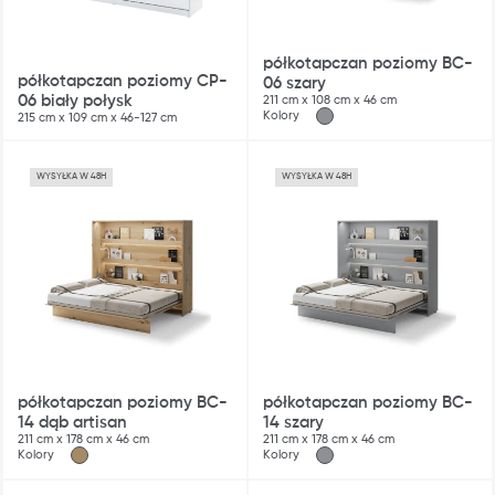
półkotapczan poziomy BC-
półkotapczan poziomy CP-
06 szary
06 biały połysk
211 cm x 108 cm x 46 cm
Kolory
215 cm x 109 cm x 46-127 cm
WYSYŁKA W 48H
WYSYŁKA W 48H
Blog
Gdzie kupić
półkotapczan poziomy BC-
półkotapczan poziomy BC-
14 dąb artisan
14 szary
Kontakt
211 cm x 178 cm x 46 cm
211 cm x 178 cm x 46 cm
Kolory
Kolory
Strefa architekta