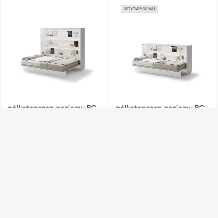
Nasza odpowiedzialność
WYSYŁKA W 48H
Współpraca
półkotapczan poziomy BC-
półkotapczan poziomy BC-
14 biały
06 biały połysk
211 cm x 178 cm x 46 cm
211 cm x 108 cm x 46 cm
Kolory
Kolory
WYSYŁKA W 48H